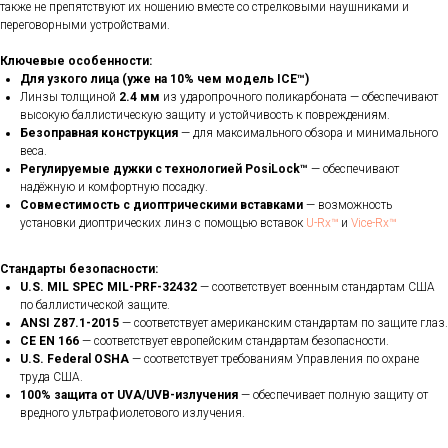
также не препятствуют их ношению вместе со стрелковыми наушниками и
переговорными устройствами.
Ключевые особенности:
Для узкого лица (уже на 10% чем модель ICE™)
Линзы толщиной
2.4 мм
из ударопрочного поликарбоната — обеспечивают
высокую баллистическую защиту и устойчивость к повреждениям.
Безоправная конструкция
— для максимального обзора и минимального
веса.
Регулируемые дужки с технологией PosiLock™
— обеспечивают
надёжную и комфортную посадку.
Совместимость с диоптрическими вставками
— возможность
установки диоптрических линз с помощью вставок
U-Rx™
и
Vice-Rx™
Стандарты безопасности:
U.S. MIL SPEC MIL-PRF-32432
— соответствует военным стандартам США
по баллистической защите.
ANSI Z87.1-2015
— соответствует американским стандартам по защите глаз.
CE EN 166
— соответствует европейским стандартам безопасности.
U.S. Federal OSHA
— соответствует требованиям Управления по охране
труда США.
100% защита от UVA/UVB-излучения
— обеспечивает полную защиту от
вредного ультрафиолетового излучения.