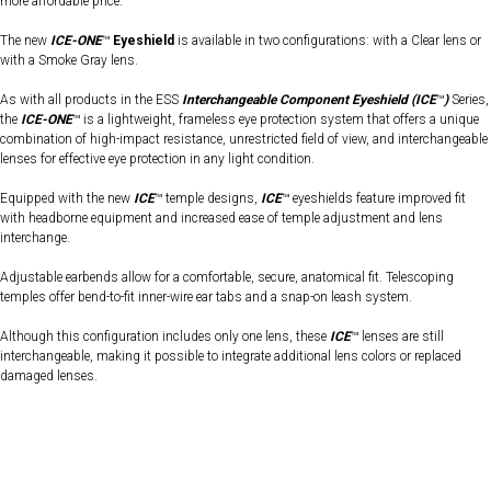
more affordable price.
The new
ICE-ONE
™
Eyeshield
is available in two configurations: with a Clear lens or
with a Smoke Gray lens.
As with all products in the ESS
Interchangeable Component Eyeshield (ICE
™
)
Series,
the
ICE-ONE
™ is a lightweight, frameless eye protection system that offers a unique
combination of high-impact resistance, unrestricted field of view, and interchangeable
lenses for effective eye protection in any light condition.
Equipped with the new
ICE
™ temple designs,
ICE
™ eyeshields feature improved fit
with headborne equipment and increased ease of temple adjustment and lens
interchange.
Adjustable earbends allow for a comfortable, secure, anatomical fit. Telescoping
temples offer bend-to-fit inner-wire ear tabs and a snap-on leash system.
Although this configuration includes only one lens, these
ICE
™ lenses are still
interchangeable, making it possible to integrate additional lens colors or replaced
damaged lenses.