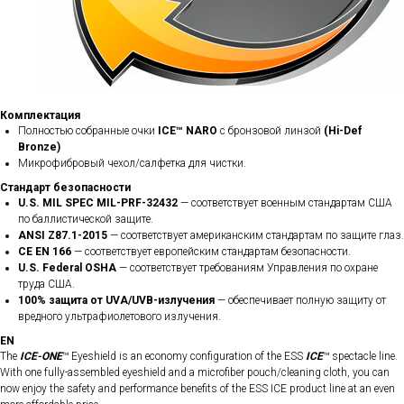
Комплектация
Полностью собранные очки
ICE™ NARO
с бронзовой линзой
(Hi-Def
Bronze)
Микрофибровый чехол/салфетка для чистки.
Стандарт безопасности
U.S. MIL SPEC MIL-PRF-32432
— соответствует военным стандартам США
по баллистической защите.
ANSI Z87.1-2015
— соответствует американским стандартам по защите глаз.
CE EN 166
— соответствует европейским стандартам безопасности.
U.S. Federal OSHA
— соответствует требованиям Управления по охране
труда США.
100% защита от UVA/UVB-излучения
— обеспечивает полную защиту от
вредного ультрафиолетового излучения.
EN
The
ICE-ONE
™ Eyeshield is an economy configuration of the ESS
ICE
™ spectacle line.
With one fully-assembled eyeshield and a microfiber pouch/cleaning cloth, you can
now enjoy the safety and performance benefits of the ESS ICE product line at an even