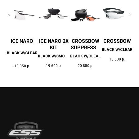
OW
ICE NARO
ICE NARO 2X
CROSSBOW
CROSSBOW
KIT
SUPPRESSO
EAR
BLACK W/CLEAR
BLACK W/CLEAR
BL
R 2X
BLACK W/SMOKE
BLACK W/CLEAR
13 500
р.
GRAY & BLACK
& W/HI-DEF
19 600
р.
20 850
р.
10 350
р.
W/CLEAR
COPPER