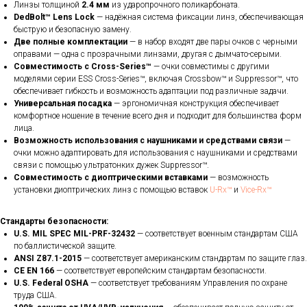
Линзы толщиной
2.4 мм
из ударопрочного поликарбоната.
DedBolt™ Lens Lock
— надёжная система фиксации линз, обеспечивающая
быструю и безопасную замену.
Две полные комплектации
— в набор входят две пары очков с черными
оправами — одна с прозрачными линзами, другая с дымчато-серыми.
Совместимость с Cross-Series™
— очки совместимы с другими
моделями серии ESS Cross-Series™, включая Crossbow™ и Suppressor™, что
обеспечивает гибкость и возможность адаптации под различные задачи.
Универсальная посадка
— эргономичная конструкция обеспечивает
комфортное ношение в течение всего дня и подходит для большинства форм
лица.
Возможность использования с наушниками и средствами связи
—
очки можно адаптировать для использования с наушниками и средствами
связи с помощью ультратонких дужек Suppressor™.
Совместимость с диоптрическими вставками
— возможность
установки диоптрических линз с помощью вставок
U-Rx™
и
Vice-Rx™
Стандарты безопасности:
U.S. MIL SPEC MIL-PRF-32432
— соответствует военным стандартам США
по баллистической защите.
ANSI Z87.1-2015
— соответствует американским стандартам по защите глаз.
CE EN 166
— соответствует европейским стандартам безопасности.
U.S. Federal OSHA
— соответствует требованиям Управления по охране
труда США.