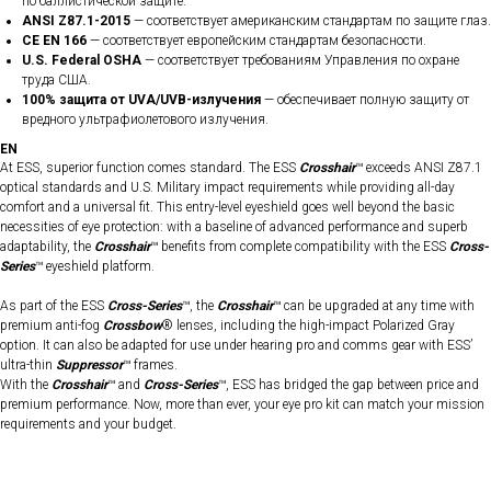
по баллистической защите.
ANSI Z87.1-2015
— соответствует американским стандартам по защите глаз.
CE EN 166
— соответствует европейским стандартам безопасности.
U.S. Federal OSHA
— соответствует требованиям Управления по охране
труда США.
100% защита от UVA/UVB-излучения
— обеспечивает полную защиту от
вредного ультрафиолетового излучения.
EN
At ESS, superior function comes standard. The ESS
Crosshair
™ exceeds ANSI Z87.1
optical standards and U.S. Military impact requirements while providing all-day
comfort and a universal fit. This entry-level eyeshield goes well beyond the basic
necessities of eye protection: with a baseline of advanced performance and superb
adaptability, the
Crosshair
™ benefits from complete compatibility with the ESS
Cross-
Series
™ eyeshield platform.
As part of the ESS
Cross-Series
™, the
Crosshair
™ can be upgraded at any time with
premium anti-fog
Crossbow
® lenses, including the high-impact Polarized Gray
option. It can also be adapted for use under hearing pro and comms gear with ESS’
ultra-thin
Suppressor
™ frames.
With the
Crosshair
™ and
Cross-Series
™, ESS has bridged the gap between price and
premium performance. Now, more than ever, your eye pro kit can match your mission
requirements and your budget.