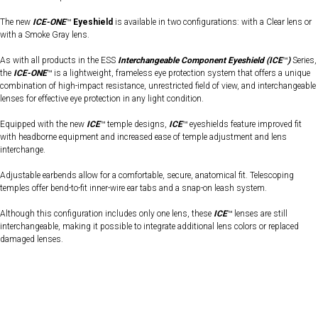
The new
ICE-ONE
™
Eyeshield
is available in two configurations: with a Clear lens or
with a Smoke Gray lens.
As with all products in the ESS
Interchangeable Component Eyeshield (ICE
™
)
Series,
the
ICE-ONE
™ is a lightweight, frameless eye protection system that offers a unique
combination of high-impact resistance, unrestricted field of view, and interchangeable
lenses for effective eye protection in any light condition.
Equipped with the new
ICE
™ temple designs,
ICE
™ eyeshields feature improved fit
with headborne equipment and increased ease of temple adjustment and lens
interchange.
Adjustable earbends allow for a comfortable, secure, anatomical fit. Telescoping
temples offer bend-to-fit inner-wire ear tabs and a snap-on leash system.
Although this configuration includes only one lens, these
ICE
™ lenses are still
interchangeable, making it possible to integrate additional lens colors or replaced
damaged lenses.