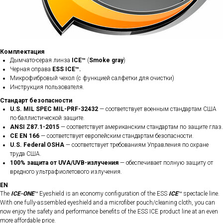
Комплектация
Дымчато-серая линза
ICE™
(
Smoke gray
)
Черная оправа
ESS ICE™.
Микрофибровый чехол (с функцией салфетки для очистки)
Инструкция пользователя.
Стандарт безопасности
U.S. MIL SPEC MIL-PRF-32432
— соответствует военным стандартам США
по баллистической защите.
ANSI Z87.1-2015
— соответствует американским стандартам по защите глаз.
CE EN 166
— соответствует европейским стандартам безопасности.
U.S. Federal OSHA
— соответствует требованиям Управления по охране
труда США.
100% защита от UVA/UVB-излучения
— обеспечивает полную защиту от
вредного ультрафиолетового излучения.
EN
The
ICE-ONE
™ Eyeshield is an economy configuration of the ESS
ICE
™ spectacle line.
With one fully-assembled eyeshield and a microfiber pouch/cleaning cloth, you can
now enjoy the safety and performance benefits of the ESS ICE product line at an even
more affordable price.