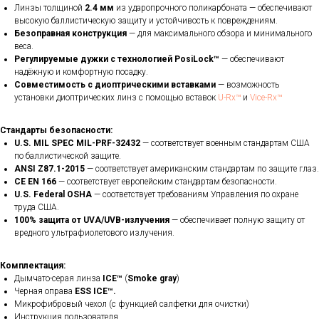
Линзы толщиной
2.4 мм
из ударопрочного поликарбоната — обеспечивают
высокую баллистическую защиту и устойчивость к повреждениям.
Безоправная конструкция
— для максимального обзора и минимального
веса.
Регулируемые дужки с технологией PosiLock™
— обеспечивают
надёжную и комфортную посадку.
Совместимость с диоптрическими вставками
— возможность
установки диоптрических линз с помощью вставок
U-Rx™
и
Vice-Rx™
Стандарты безопасности:
U.S. MIL SPEC MIL-PRF-32432
— соответствует военным стандартам США
по баллистической защите.
ANSI Z87.1-2015
— соответствует американским стандартам по защите глаз.
CE EN 166
— соответствует европейским стандартам безопасности.
U.S. Federal OSHA
— соответствует требованиям Управления по охране
труда США.
100% защита от UVA/UVB-излучения
— обеспечивает полную защиту от
вредного ультрафиолетового излучения.
Комплектация:
Дымчато-серая линза
ICE™
(
Smoke gray
)
Черная оправа
ESS ICE™.
Микрофибровый чехол (с функцией салфетки для очистки)
Инструкция пользователя.