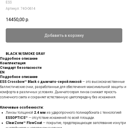
ESS
Артикул:
740-0614
14450,00
р.
Добавить в корзину
BLACK W/SMOKE GRAY
Подробное описание
Комплектация
Стандарт безопасности
EN
Подробное описание
ESS Crossbow™ Black с дымчато-серой линзой
— это высококачественные
баллистические очки, разработанные для обеспечения максимальной защиты и
комфорта в различных условиях. Дымчато-серая линза снижает яркость
солнечного света и сохраняет естественную цветопередачу без искажения.
Ключевые особенности:
Линзы толщиной
2.4 мм
из ударопрочного поликарбоната с технологией
ESSOPTICS™
— отсутствие искажений по всей площади.
ClearZone™ FlowCoat
— покрытие, предотвращающее запотевание изнутри