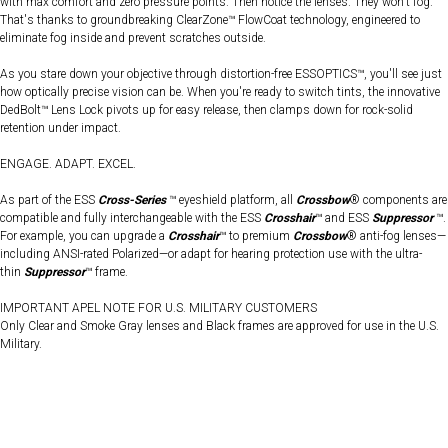
with max comfort and zero pressure points. Then notice the lenses. They won't fog.
That's thanks to groundbreaking ClearZone™ FlowCoat technology, engineered to
eliminate fog inside and prevent scratches outside.
As you stare down your objective through distortion-free ESSOPTICS™, you'll see just
how optically precise vision can be. When you're ready to switch tints, the innovative
DedBolt™ Lens Lock pivots up for easy release, then clamps down for rock-solid
retention under impact.
ENGAGE. ADAPT. EXCEL.
As part of the ESS
Cross-Series
™ eyeshield platform, all
Crossbow
® components are
compatible and fully interchangeable with the ESS
Crosshair
™ and ESS
Suppressor
™.
For example, you can upgrade a
Crosshair
™ to premium
Crossbow
® anti-fog lenses—
including ANSI-rated Polarized—or adapt for hearing protection use with the ultra-
thin
Suppressor
™ frame.
IMPORTANT APEL NOTE FOR U.S. MILITARY CUSTOMERS
Only Clear and Smoke Gray lenses and Black frames are approved for use in the U.S.
Military.