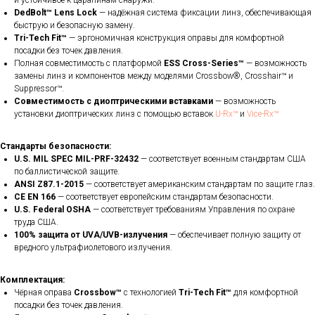
и устойчивое к царапинам снаружи.
DedBolt™ Lens Lock
— надёжная система фиксации линз, обеспечивающая
быструю и безопасную замену.
Tri-Tech Fit™
— эргономичная конструкция оправы для комфортной
посадки без точек давления.
Полная совместимость с платформой
ESS Cross-Series™
— возможность
замены линз и компонентов между моделями Crossbow®, Crosshair™ и
Suppressor™.
Совместимость с диоптрическими вставками
— возможность
установки диоптрических линз с помощью вставок
U-Rx™
и
Vice-Rx™
Стандарты безопасности:
U.S. MIL SPEC MIL-PRF-32432
— соответствует военным стандартам США
по баллистической защите.
ANSI Z87.1-2015
— соответствует американским стандартам по защите глаз.
CE EN 166
— соответствует европейским стандартам безопасности.
U.S. Federal OSHA
— соответствует требованиям Управления по охране
труда США.
100% защита от UVA/UVB-излучения
— обеспечивает полную защиту от
вредного ультрафиолетового излучения.
Комплектация:
Чёрная оправа
Crossbow™
с технологией
Tri-Tech Fit™
для комфортной
посадки без точек давления.