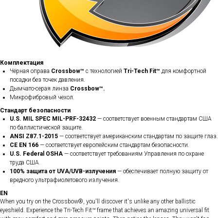
Комплектация
Чёрная оправа
Crossbow™
с технологией
Tri-Tech Fit™
для комфортной
посадки без точек давления.
Дымчато-серая линза
Crossbow™.
Микрофибровый чехол​.
Стандарт безопасности
U.S. MIL SPEC MIL-PRF-32432
— соответствует военным стандартам США
по баллистической защите.
ANSI Z87.1-2015
— соответствует американским стандартам по защите глаз.
CE EN 166
— соответствует европейским стандартам безопасности.
U.S. Federal OSHA
— соответствует требованиям Управления по охране
труда США.
100% защита от UVA/UVB-излучения
— обеспечивает полную защиту от
вредного ультрафиолетового излучения.
EN
When you try on the Crossbow®, you'll discover it's unlike any other ballistic
eyeshield. Experience the Tri-Tech Fit™ frame that achieves an amazing universal fit