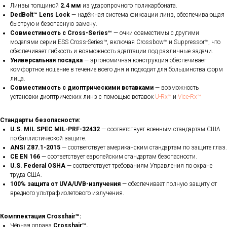
Линзы толщиной
2.4 мм
из ударопрочного поликарбоната.
DedBolt™ Lens Lock
— надёжная система фиксации линз, обеспечивающая
быструю и безопасную замену.
Совместимость с Cross-Series™
— очки совместимы с другими
моделями серии ESS Cross-Series™, включая Crossbow™ и Suppressor™, что
обеспечивает гибкость и возможность адаптации под различные задачи.
Универсальная посадка
— эргономичная конструкция обеспечивает
комфортное ношение в течение всего дня и подходит для большинства форм
лица.
Совместимость с диоптрическими вставками
— возможность
установки диоптрических линз с помощью вставок
U-Rx™
и
Vice-Rx™
Стандарты безопасности:
U.S. MIL SPEC MIL-PRF-32432
— соответствует военным стандартам США
по баллистической защите.
ANSI Z87.1-2015
— соответствует американским стандартам по защите глаз.
CE EN 166
— соответствует европейским стандартам безопасности.
U.S. Federal OSHA
— соответствует требованиям Управления по охране
труда США.
100% защита от UVA/UVB-излучения
— обеспечивает полную защиту от
вредного ультрафиолетового излучения.
Комплектация Crosshair™:
Чёрная оправа
Crosshair™.