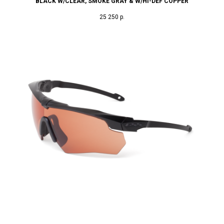
BLACK W/CLEAR, SMOKE GRAY & W/HI-DEF COPPER
25 250
р.