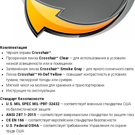
Комплектация
Чёрная оправа
Crosshair™.
Прозрачная линза
Crosshair™ Clear
— для использования в условиях
низкой освещённости или в помещении.
Затемнённая линза
Crosshair™ Smoke Gray
— для яркого солнечного света.
Линза
Crosshair™ Hi-Def Yellow
— повышает контрастность в условиях
тумана, пасмурной погоды или сумерек.
Мягкий чехол на молнии для хранения и транспортировки.
Инструкция по эксплуатации.
Стандарт безопасности
U.S. MIL SPEC MIL-PRF-32432
— соответствует военным стандартам США
по баллистической защите.
ANSI Z87.1-2015
— соответствует американским стандартам по защите глаз.
CE EN 166
— соответствует европейским стандартам безопасности.
U.S. Federal OSHA
— соответствует требованиям Управления по охране
труда США.