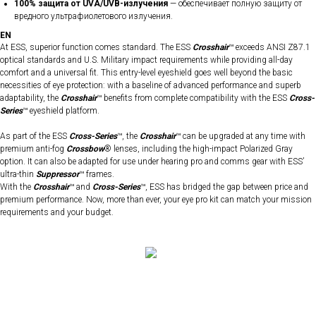
100% защита от UVA/UVB-излучения
— обеспечивает полную защиту от
вредного ультрафиолетового излучения.
EN
At ESS, superior function comes standard. The ESS
Crosshair
™ exceeds ANSI Z87.1
optical standards and U.S. Military impact requirements while providing all-day
comfort and a universal fit. This entry-level eyeshield goes well beyond the basic
necessities of eye protection: with a baseline of advanced performance and superb
adaptability, the
Crosshair
™ benefits from complete compatibility with the ESS
Cross-
Series
™ eyeshield platform.
As part of the ESS
Cross-Series
™, the
Crosshair
™ can be upgraded at any time with
premium anti-fog
Crossbow
® lenses, including the high-impact Polarized Gray
option. It can also be adapted for use under hearing pro and comms gear with ESS’
ultra-thin
Suppressor
™ frames.
With the
Crosshair
™ and
Cross-Series
™, ESS has bridged the gap between price and
premium performance. Now, more than ever, your eye pro kit can match your mission
requirements and your budget.