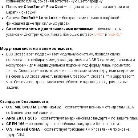
солнечного блика, сохраняя естественную цветопередачу.
Покрытие
ClearZone™ FlowCoat
— защита от запотевания изнутри и от
царапин снаружи.
Система
DedBolt™ Lens Lock
— быстрая замена линз с надёжной
фиксацией даже при сильных ударах.
Совместимость с диоптрическими вставками
— возможность
установки диоптрических линз с помощью вставок
U-Rx™
и
Vice-Rx™
Модульная система и совместимость:
ESS Crossblade™ поддерживает модульную систему, позволяющую
пользователю выбирать между стандартными и NARO (узкими) линзами и
носоупорами для индивидуальной подгонки под форму лица. Кроме того,
линзы Crossblade™ совместимы и взаимозаменяемы с другими моделями
из серии ESS Cross-Series™, включая Crossbow™, Crosshair™ и Suppressor™,
что обеспечивает дополнительную гибкость и адаптацию под различные
задачи.​
Стандарты безопасности:
U.S. MIL SPEC MIL-PRF-32432
— соответствует военным стандартам США
по баллистической защите.
ANSI Z87.1-2015
— соответствует американским стандартам по защите глаз.
CE EN 166
— соответствует европейским стандартам безопасности.
U.S. Federal OSHA
— соответствует требованиям Управления по охране
труда США.