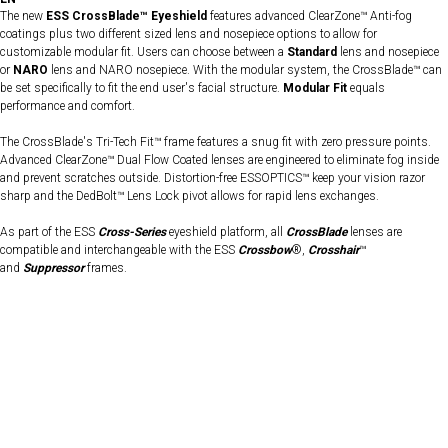
The new
ESS CrossBlade™ Eyeshield
features advanced ClearZone™ Anti-fog
coatings plus two different sized lens and nosepiece options to allow for
customizable modular fit. Users can choose between a
Standard
lens and nosepiece
or
NARO
lens and NARO nosepiece. With the modular system, the CrossBlade™ can
be set specifically to fit the end user's facial structure.
Modular Fit
equals
performance and comfort.
The CrossBlade's Tri-Tech Fit™ frame features a snug fit with zero pressure points.
Advanced ClearZone™ Dual Flow Coated lenses are engineered to eliminate fog inside
and prevent scratches outside. Distortion-free ESSOPTICS™ keep your vision razor
sharp and the DedBolt™ Lens Lock pivot allows for rapid lens exchanges.
As part of the ESS
Cross-Series
eyeshield platform, all
CrossBlade
lenses are
compatible and interchangeable with the ESS
Crossbow
®,
Crosshair
™
and
Suppressor
frames.