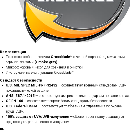
Комплектация
Полностью собранные очки
Crossblade™
с черной оправой и дымчатыми
серыми линзами
(Smoke gray).
Микрофибровый чехол для хранения и очистки.
Инструкция по эксплуатации Crossblade™
Стандарт безопасности
U.S. MIL SPEC MIL-PRF-32432
— соответствует военным стандартам США
по баллистической защите.
ANSI Z87.1-2015
— соответствует американским стандартам по защите глаз.
CE EN 166
— соответствует европейским стандартам безопасности.
U.S. Federal OSHA
— соответствует требованиям Управления по охране
труда США.
100% защита от UVA/UVB-излучения
— обеспечивает полную защиту от
вредного ультрафиолетового излучения.
EN