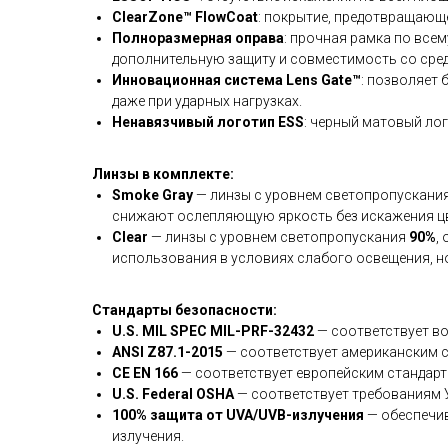
ClearZone™ FlowCoat
: покрытие, предотвращающе
Полноразмерная оправа
: прочная рамка по все
дополнительную защиту и совместимость со сре
Инновационная система Lens Gate™
: позволяет
даже при ударных нагрузках.
Ненавязчивый логотип ESS
: черный матовый лог
Линзы в комплекте:
Smoke Gray
— линзы с уровнем светопропускани
снижают ослепляющую яркость без искажения ц
Clear
— линзы с уровнем светопропускания
90%
,
использования в условиях слабого освещения, н
Стандарты безопасности:
U.S. MIL SPEC MIL-PRF-32432
— соответствует в
ANSI Z87.1-2015
— соответствует американским с
CE EN 166
— соответствует европейским стандарт
U.S. Federal OSHA
— соответствует требованиям 
100% защита от UVA/UVB-излучения
— обеспечив
излучения.