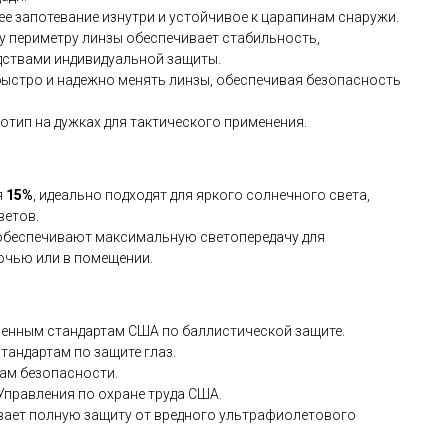
е запотевание изнутри и устойчивое к царапинам снаружи.
му периметру линзы обеспечивает стабильность,
дствами индивидуальной защиты.
 быстро и надежно менять линзы, обеспечивая безопасность
отип на дужках для тактического применения.
я
15%
, идеально подходят для яркого солнечного света,
ветов.
 обеспечивают максимальную светопередачу для
очью или в помещении.
оенным стандартам США по баллистической защите.
тандартам по защите глаз.
ам безопасности.
Управления по охране труда США.
ает полную защиту от вредного ультрафиолетового