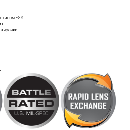
готипом ESS.
r)
ртировки.
A