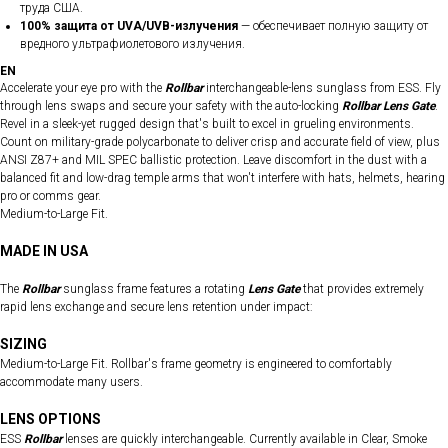
труда США.
100% защита от UVA/UVB-излучения
— обеспечивает полную защиту от
вредного ультрафиолетового излучения.
EN
Accelerate your eye pro with the
Rollbar
interchangeable-lens sunglass from ESS. Fly
through lens swaps and secure your safety with the auto-locking
Rollbar Lens Gate
.
Revel in a sleek-yet rugged design that's built to excel in grueling environments.
Count on military-grade polycarbonate to deliver crisp and accurate field of view, plus
ANSI Z87+ and MIL SPEC ballistic protection. Leave discomfort in the dust with a
balanced fit and low-drag temple arms that won't interfere with hats, helmets, hearing
pro or comms gear.
Medium-to-Large Fit.
MADE IN USA
The
Rollbar
sunglass frame features a rotating
Lens Gate
that provides extremely
rapid lens exchange and secure lens retention under impact:
SIZING
Medium-to-Large Fit. Rollbar's frame geometry is engineered to comfortably
accommodate many users.
LENS OPTIONS
ESS
Rollbar
lenses are quickly interchangeable. Currently available in Clear, Smoke