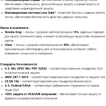
Полноразмерная оправа
: прочная рамка по всему периметру линзы
обеспечивает стабильность, дополнительную защиту и совместимость со
средствами индивидуальной защиты.
Инновационная система Lens Gate™
: позволяет быстро и надежно менять
линзы, обеспечивая безопасность даже при ударных нагрузках.
Линзы в комплекте:
Smoke Gray
— линзы с уровнем светопропускания
15%
, идеально подходят
для яркого солнечного света, снижают ослепляющую яркость без искажения
цветов.
Clear
— линзы с уровнем светопропускания
90%
, обеспечивают
максимальную светопередачу для использования в условиях слабого
освещения, ночью или в помещении.
Стандарты безопасности:
U.S. MIL SPEC MIL-PRF-32432
— соответствует военным стандартам США
по баллистической защите.
ANSI Z87.1-2015
— соответствует американским стандартам по защите глаз.
CE EN 166
— соответствует европейским стандартам безопасности.
U.S. Federal OSHA
— соответствует требованиям Управления по охране
труда США.
100% защита от UVA/UVB-излучения
— обеспечивает полную защиту от
вредного ультрафиолетового излучения.