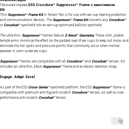
Комплектация
Песочная оправа
ESS Crossbow™ Suppressor™ Frame с наносником.
EN
This
Suppressor
™
Frame Kit
in Terrain Tan is for use with ear cup hearing protection
and communications devices. The
Suppressor
™
Frame Kit
converts any
Crossbow
™
or
Crosshair
™ eyeshield into an ear-cup-optimized ballistic eyeshield.
The ultra-thin,
Suppressor
™ frames feature
Z-Bend
™
Geometry.
These slim, pliable
temple arms minimize the effect on the padded seal of ear cups to keep out noise, and
eliminate the hot spots and pressure points that commonly occur when normal
eyewear is worn under ear cups.
Suppressor
™ frames are compatible with all
Crossbow
™ and
Crosshair
™ lenses. Kit
includes an ultra-thin, black
Suppressor
™ frame and an elastic retention strap.
Engage. Adapt. Excel.
As part of the ESS
Cross-Series
™ eyeshield platform, the ESS
Suppressor
™ frame is
compatible with premium anti-fog/anti-scratch
Crossbow
™ lenses, as well as core
performance anti-scratch
Crosshair
™ lenses.