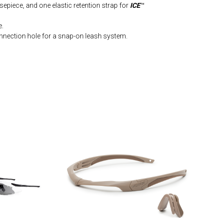
epiece, and one elastic retention strap for
ICE
™
e.
onnection hole for a snap-on leash system.