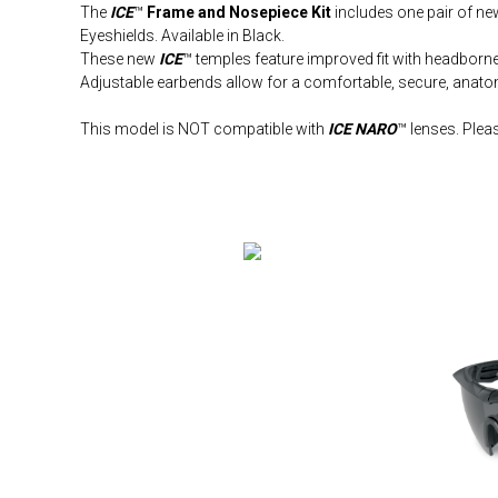
The
ICE
™
Frame and Nosepiece Kit
includes one pair of new
Eyeshields. Available in Black.
These new
ICE
™ temples feature improved fit with headbor
Adjustable earbends allow for a comfortable, secure, anatomi
This model is NOT compatible with
ICE NARO
™ lenses. Plea