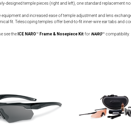
ly-designed temple pieces (right and left), one standard replacement nos
ne equipment and increased ease of temple adjustment and lens exchang
cal fit. Telescoping temples offer bend-to-fit inner-wire ear tabs and c
se see the
ICE NARO
™
Frame & Nosepiece Kit
for
NARO
™ compatibility.